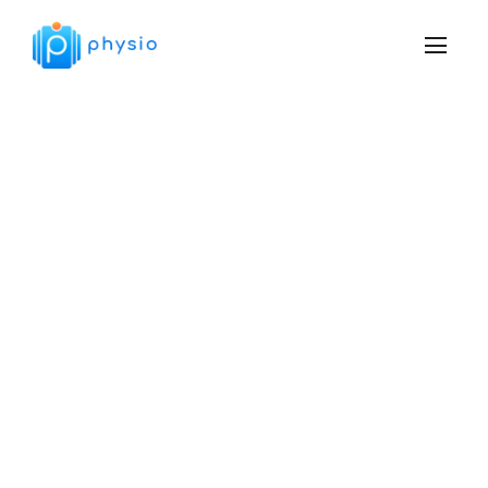
Napisz do nas!
Chętnie odpowiemy na Twoje pytania, prześlemy Ci
wszystkie niezbędne informacje, których
potrzebujesz lub wspólnie ustalimy termin
spotkania.