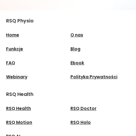
interes) oraz wniesienia skargi do organu
nadzorczego.
RSQ Physio
Więcej informacji na temat przetwarzania Twoich
danych osobowych znajdziesz w polityce prywatności.
Pytania dotyczące ochrony prywatności można
Home
O nas
kierować do Inspektora Ochrony Danych na adres:
iod@rsqhealth.com
.
Funkcje
Blog
FAQ
Ebook
Webinary
Polityka Prywatności
RSQ Health
RSQ Health
RSQ Doctor
RSQ Motion
RSQ Holo