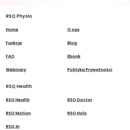
RSQ Physio
Home
O nas
Funkcje
Blog
FAQ
Ebook
Webinary
Polityka Prywatności
RSQ Health
RSQ Health
RSQ Doctor
RSQ Motion
RSQ Holo
RSQ AI