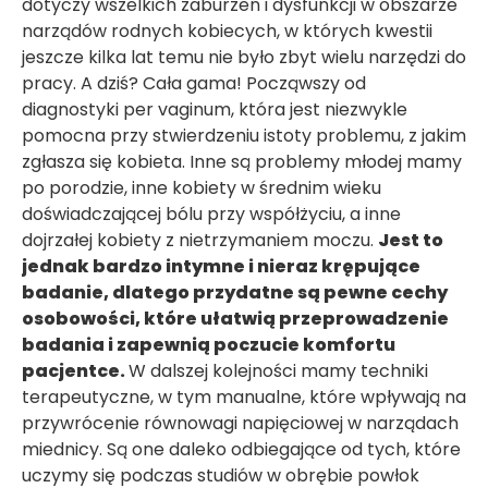
dotyczy wszelkich zaburzeń i dysfunkcji w obszarze
narządów rodnych kobiecych, w których kwestii
jeszcze kilka lat temu nie było zbyt wielu narzędzi do
pracy. A dziś? Cała gama! Począwszy od
diagnostyki per vaginum, która jest niezwykle
pomocna przy stwierdzeniu istoty problemu, z jakim
zgłasza się kobieta. Inne są problemy młodej mamy
po porodzie, inne kobiety w średnim wieku
doświadczającej bólu przy współżyciu, a inne
dojrzałej kobiety z nietrzymaniem moczu.
Jest to
jednak bardzo intymne i nieraz krępujące
badanie, dlatego przydatne są pewne cechy
osobowości, które ułatwią przeprowadzenie
badania i zapewnią poczucie komfortu
pacjentce.
W dalszej kolejności mamy techniki
terapeutyczne, w tym manualne, które wpływają na
przywrócenie równowagi napięciowej w narządach
miednicy. Są one daleko odbiegające od tych, które
uczymy się podczas studiów w obrębie powłok