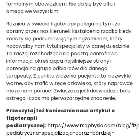
formalnym obowiązkiem. Nie da się być alfą i
omegą we wszystkim.
Różnica w świecie fizjoterapii polega na tym, że
obrany przez nas kierunek kształcenia rzadko kiedy
kończy się podsumowującym egzaminem, który
nadawałby nam tytuł specjalisty w danej dziedzinie.
To raczej rozchodząca się pocztą pantoflową
informacja, określająca najsilniejsze strony i
potencjalną grupę odbiorców dla danego
terapeuty. Z punktu widzenia pacjenta to niezwykle
ważne, aby trafić w ręce człowieka, który naprawdę
może nam pomóc! Zwłaszcza jeśli doświadcza bólu
ostrego i czas ma pierwszorzędne znaczenie.
Przeczytaj też koniecznie nasz artykuł o
fizjoterapii
pediatrycznej:
https://www.rsqphysio.com/blog/fizj
pediatryczna-specjalizacja-coraz-bardziej-