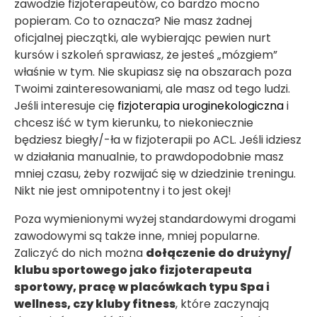
zawodzie fizjoterapeutów, co bardzo mocno
popieram. Co to oznacza? Nie masz żadnej
oficjalnej pieczątki, ale wybierając pewien nurt
kursów i szkoleń sprawiasz, że jesteś „mózgiem”
właśnie w tym. Nie skupiasz się na obszarach poza
Twoimi zainteresowaniami, ale masz od tego ludzi.
Jeśli interesuje cię
fizjoterapia uroginekologiczna
i
chcesz iść w tym kierunku, to niekoniecznie
będziesz biegły/-ła w fizjoterapii po ACL. Jeśli idziesz
w działania manualnie, to prawdopodobnie masz
mniej czasu, żeby rozwijać się w dziedzinie treningu.
Nikt nie jest omnipotentny i to jest okej!
Poza wymienionymi wyżej standardowymi drogami
zawodowymi są także inne, mniej popularne.
Zaliczyć do nich można
dołączenie do drużyny/
klubu sportowego jako fizjoterapeuta
sportowy, pracę w placówkach typu Spa i
wellness, czy kluby fitness
, które zaczynają