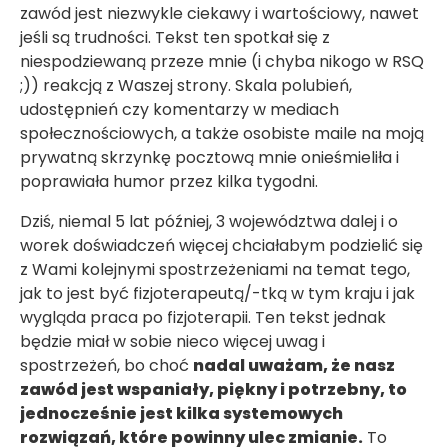
zawód jest niezwykle ciekawy i wartościowy, nawet
jeśli są trudności. Tekst ten spotkał się z
niespodziewaną przeze mnie (i chyba nikogo w RSQ
;)) reakcją z Waszej strony. Skala polubień,
udostępnień czy komentarzy w mediach
społecznościowych, a także osobiste maile na moją
prywatną skrzynkę pocztową mnie onieśmieliła i
poprawiała humor przez kilka tygodni.
Dziś, niemal 5 lat później, 3 województwa dalej i o
worek doświadczeń więcej chciałabym podzielić się
z Wami kolejnymi spostrzeżeniami na temat tego,
jak to jest być fizjoterapeutą/-tką w tym kraju i jak
wygląda praca po fizjoterapii. Ten tekst jednak
będzie miał w sobie nieco więcej uwag i
spostrzeżeń, bo choć
nadal uważam, że nasz
zawód jest wspaniały, piękny i potrzebny, to
jednocześnie jest kilka systemowych
rozwiązań, które powinny ulec zmianie.
To