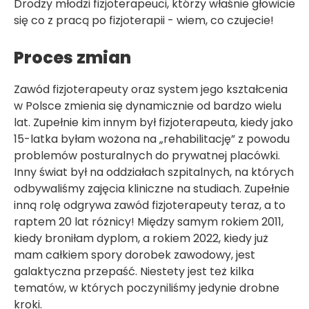
Drodzy młodzi fizjoterapeuci, którzy właśnie głowicie
się co z pracą po fizjoterapii - wiem, co czujecie!
Proces zmian
Zawód fizjoterapeuty oraz system jego kształcenia
w Polsce zmienia się dynamicznie od bardzo wielu
lat. Zupełnie kim innym był fizjoterapeuta, kiedy jako
15-latka byłam wożona na „rehabilitację” z powodu
problemów posturalnych do prywatnej placówki.
Inny świat był na oddziałach szpitalnych, na których
odbywaliśmy zajęcia kliniczne na studiach. Zupełnie
inną rolę odgrywa zawód fizjoterapeuty teraz, a to
raptem 20 lat różnicy! Między samym rokiem 2011,
kiedy broniłam dyplom, a rokiem 2022, kiedy już
mam całkiem spory dorobek zawodowy, jest
galaktyczna przepaść. Niestety jest też kilka
tematów, w których poczyniliśmy jedynie drobne
kroki.