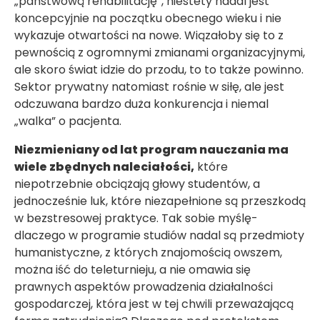
„państwową rehabilitację”, niestety nadal jest
koncepcyjnie na początku obecnego wieku i nie
wykazuje otwartości na nowe. Wiązałoby się to z
pewnością z ogromnymi zmianami organizacyjnymi,
ale skoro świat idzie do przodu, to to także powinno.
Sektor prywatny natomiast rośnie w siłę, ale jest
odczuwana bardzo duża konkurencja i niemal
„walka” o pacjenta.
Niezmieniany od lat program nauczania ma
wiele zbędnych naleciałości,
które
niepotrzebnie obciążają głowy studentów, a
jednocześnie luk, które niezapełnione są przeszkodą
w bezstresowej praktyce. Tak sobie myślę-
dlaczego w programie studiów nadal są przedmioty
humanistyczne, z których znajomością owszem,
można iść do teleturnieju, a nie omawia się
prawnych aspektów prowadzenia działalności
gospodarczej, która jest w tej chwili przeważającą