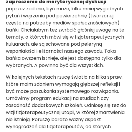
zaproszenie do merytorycznej dyskusji
poprzez zadanie, być może, kilku mniej wygodnych
pytań i wejrzenia pod powierzchnię (tworzonej
często na potrzeby mediów społecznościowych)
bańki. Chciałabym też zwrócić głośniej uwagę na te
tematy, o których mówi się w fizjoterapeutycznych
kuluarach, ale są schowane pod peleryną
wspaniałości i elitarności naszego zawodu. Taka
bańka owszem istnieje, ale jest dostępna tylko dla
wybranych. A powinna być dla wszystkich.
W kolejnych tekstach rzucę światło na kilka spraw,
które moim zdaniem wymagają głębszej refleksji i
być może poszukania systemowego rozwiązania.
Omówimy program edukacji na studiach czy
zasadność dodatkowych szkoleń. Odniosę się też do
wizji fizjoterapeutycznej utopii, w której zmartwienia
nie istnieją. Poruszę bardzo ważny aspekt
wynagrodzeń dla fizjoterapeutów, od których