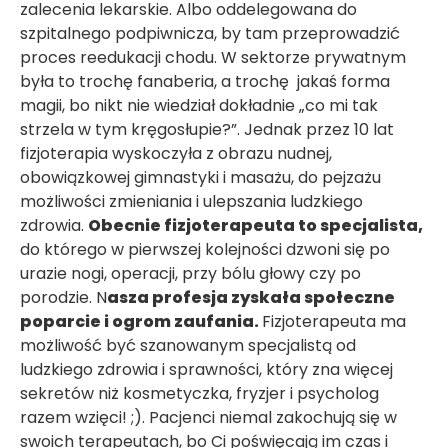
zalecenia lekarskie. Albo oddelegowana do
szpitalnego podpiwnicza, by tam przeprowadzić
proces reedukacji chodu. W sektorze prywatnym
była to trochę fanaberia, a trochę jakaś forma
magii, bo nikt nie wiedział dokładnie „co mi tak
strzela w tym kręgosłupie?”. Jednak przez 10 lat
fizjoterapia wyskoczyła z obrazu nudnej,
obowiązkowej gimnastyki i masażu, do pejzażu
możliwości zmieniania i ulepszania ludzkiego
zdrowia.
Obecnie fizjoterapeuta to specjalista,
do którego w pierwszej kolejności dzwoni się po
urazie nogi, operacji, przy bólu głowy czy po
porodzie. N
asza profesja zyskała społeczne
poparcie i ogrom zaufania.
Fizjoterapeuta ma
możliwość być szanowanym specjalistą od
ludzkiego zdrowia i sprawności, który zna więcej
sekretów niż kosmetyczka, fryzjer i psycholog
razem wzięci! ;). Pacjenci niemal zakochują się w
swoich terapeutach, bo Ci poświęcają im czas i