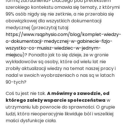
formą zatrudnienia? Dlaczego pod pretekstem
szerokiego kontekstu omawia się tematy, z którymi
99% osób nigdy się nie zetknie, a nie przerabia się
obowiązkowej dla wszystkich dokumentacji
medycznej (przeczytaj tutaj:
https://www.rsqphysio.com/blog/komplet-wiedzy-
o-dokumentacji-medycznej-w-gabinecie-fizjo-
wszystko-co-musisz-wiedziec-w-jednym-
miejscu
)? Ponadto jak to się dzieje, że w gronie
wykładowców są osoby, które od wielu lat nie
zrobiły aktualizacji wiedzy na temat naszej pracy i
nadal w swoich wyobrażeniach o nas są w latach
90-tych?
Coś tu jest nie tak.
A mówimy o zawodzie, od
którego zależy wsparcie społeczeństwa
w
utrzymaniu lub powrocie do sprawności. O grupie
ludzi, która nieoperacyjnie likwiduje ból i wszelkiej
maści dysfunkcje ciała.